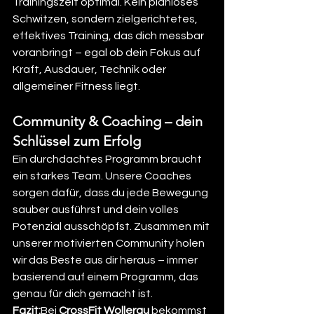
Trainingszeit optimal. Kein planloses 
Schwitzen, sondern zielgerichtetes, 
effektives Training, das dich messbar 
voranbringt – egal ob dein Fokus auf 
Kraft, Ausdauer, Technik oder 
allgemeiner Fitness liegt.
Community & Coaching – dein 
Schlüssel zum Erfolg
Ein durchdachtes Programm braucht 
ein starkes Team. Unsere Coaches 
sorgen dafür, dass du jede Bewegung 
sauber ausführst und dein volles 
Potenzial ausschöpfst. Zusammen mit 
unserer motivierten Community holen 
wir das Beste aus dir heraus – immer 
basierend auf einem Programm, das 
genau für dich gemacht ist.
Fazit:
Bei 
CrossFit Wollerau
 bekommst 