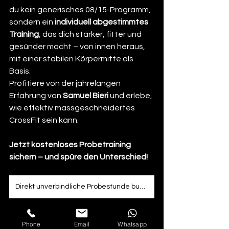
du kein generisches 08/15-Programm, 
sondern ein 
individuell abgestimmtes 
Training
, das dich stärker, fitter und 
gesünder macht – von innen heraus, 
mit einer stabilen Körpermitte als 
Basis.
Profitiere von der jahrelangen 
Erfahrung von 
Samuel Bieri
 und erlebe, 
wie effektiv massgeschneidertes 
CrossFit sein kann.
Jetzt kostenloses Probetraining 
sichern – und spüre den Unterschied!
Direkt unverbindliche Probestunde buchen
Phone
Email
Whatsapp